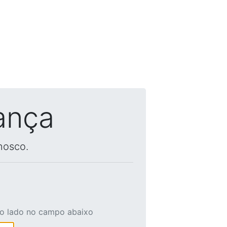
ança
nosco.
ao lado no campo abaixo