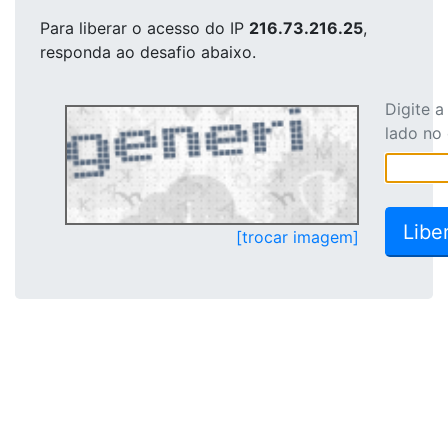
Para liberar o acesso
do IP
216.73.216.25
,
responda ao desafio abaixo.
Digite 
lado no
[trocar imagem]