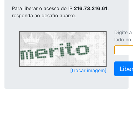
Para liberar o acesso
do IP
216.73.216.61
,
responda ao desafio abaixo.
Digite 
lado no
[trocar imagem]