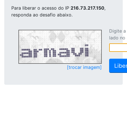
Para liberar o acesso
do IP
216.73.217.150
,
responda ao desafio abaixo.
Digite 
lado no
[trocar imagem]