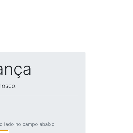
ança
nosco.
ao lado no campo abaixo