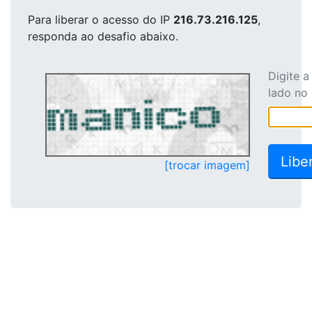
Para liberar o acesso
do IP
216.73.216.125
,
responda ao desafio abaixo.
Digite 
lado no
[trocar imagem]