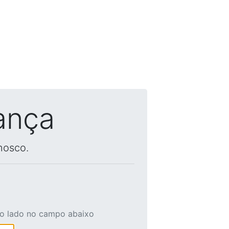
ança
nosco.
ao lado no campo abaixo