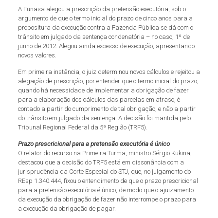
A Funasa alegou a prescrição da pretensão executória, sob o
argumento de que o termo inicial do prazo de cinco anos para a
propositura da execução contra a Fazenda Pública se dá com o
trânsito em julgado da sentença condenatória – no caso, 1º de
junho de 2012. Alegou ainda excesso de execução, apresentando
novos valores.
Em primeira instância, o juiz determinou novos cálculos e rejeitou a
alegação de prescrição, por entender que o termo inicial do prazo,
quando há necessidade de implementar a obrigação de fazer
para a elaboração dos cálculos das parcelas em atraso, é
contado a partir do cumprimento de tal obrigação, e não a partir
do trânsito em julgado da sentença. A decisão foi mantida pelo
Tribunal Regional Federal da 5ª Região (TRF5).
Prazo prescricional para a pretensão executória é único
O relator do recurso na Primeira Turma, ministro Sérgio Kukina,
destacou que a decisão do TRF5 está em dissonância com a
jurisprudência da Corte Especial do STJ, que, no julgamento do
REsp 1.340.444, fixou o entendimento de que o prazo prescricional
para a pretensão executória é único, de modo que o ajuizamento
da execução da obrigação de fazer não interrompe o prazo para
a execução da obrigação de pagar.