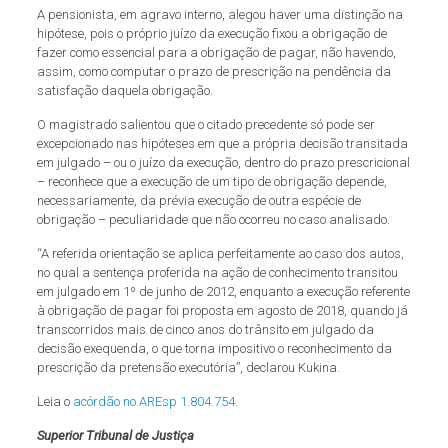
A pensionista, em agravo interno, alegou haver uma distinção na
hipótese, pois o próprio juízo da execução fixou a obrigação de
fazer como essencial para a obrigação de pagar, não havendo,
assim, como computar o prazo de prescrição na pendência da
satisfação daquela obrigação.
O magistrado salientou que o citado precedente só pode ser
excepcionado nas hipóteses em que a própria decisão transitada
em julgado – ou o juízo da execução, dentro do prazo prescricional
– reconhece que a execução de um tipo de obrigação depende,
necessariamente, da prévia execução de outra espécie de
obrigação – peculiaridade que não ocorreu no caso analisado.
“A referida orientação se aplica perfeitamente ao caso dos autos,
no qual a sentença proferida na ação de conhecimento transitou
em julgado em 1º de junho de 2012, enquanto a execução referente
à obrigação de pagar foi proposta em agosto de 2018, quando já
transcorridos mais de cinco anos do trânsito em julgado da
decisão exequenda, o que torna impositivo o reconhecimento da
prescrição da pretensão executória”, declarou Kukina.
Leia o
acórdão no AREsp 1.804.754
.
Superior Tribunal de Justiça