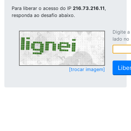
Para liberar o acesso
do IP
216.73.216.11
,
responda ao desafio abaixo.
Digite 
lado no
[trocar imagem]