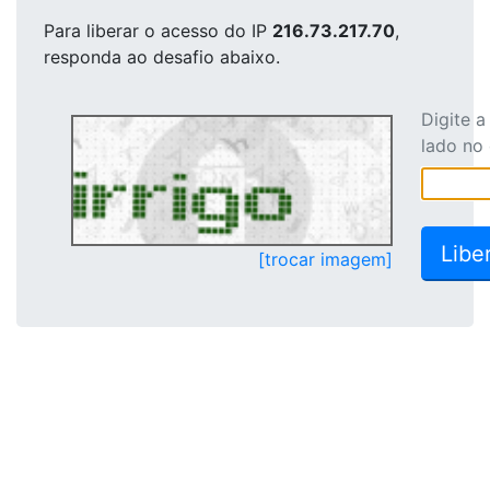
Para liberar o acesso
do IP
216.73.217.70
,
responda ao desafio abaixo.
Digite 
lado no
[trocar imagem]