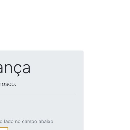
ança
nosco.
ao lado no campo abaixo