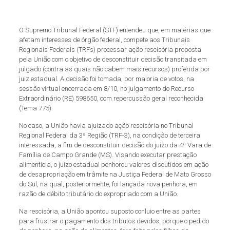
O Supremo Tribunal Federal (STF) entendeu que, em matérias que
afetam interesses de órgão federal, compete aos Tribunais
Regionais Federais (TRFs) processar ação rescisória proposta
pela União com o objetivo de desconstituir decisão transitada em
julgado (contra as quais não cabem mais recursos) proferida por
juiz estadual. A decisão foi tomada, por maioria de votos, na
sessão virtual encerrada em 8/10, no julgamento do Recurso
Extraordinário (RE) 598650, com repercussão geral reconhecida
(Tema 775).
No caso, a União havia ajuizado ação rescisória no Tribunal
Regional Federal da 3ª Região (TRF-3), na condição de terceira
interessada, a fim de desconstituir decisão do juízo da 4ª Vara de
Família de Campo Grande (MS). Visando executar prestação
alimentícia, o juízo estadual penhorou valores discutidos em ação
de desapropriação em trâmite na Justiça Federal de Mato Grosso
do Sul, na qual, posteriormente, foi lançada nova penhora, em
razão de débito tributário do expropriado com a União.
Na rescisória, a União apontou suposto conluio entre as partes
para frustrar o pagamento dos tributos devidos, porque o pedido