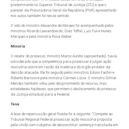
predominante no Superior Tribunal de Justiça (STJ) e que o
parecer da Procuradoria-Geral da República (PGR) apresentado
nos autos também foi nesse sentido.
O voto do ministro Alexandre de Moraes foi acompanhado pelos
ministros Ricardo Lewandowski, Dias Toffoli, Luiz Fux e Nunes
Marques e pela ministra Rosa Weber.
Minoria
O relator do processo, ministro Marco Aurélio (aposentado), havia
considerado que a competência para processar e julgar ação
rescisória ocorre em razão da matéria e do órgão prolator da
decisão atacada. Ele foi seguido pelos ministros Edson Fachin e
Roberto Barroso e pela ministra Cármen Lúcia. O ministro Gilmar
Mendes também votou pelo desprovimento do recurso, mas
estabeleceu hipóteses que permitem o deslocamento do processo
da Justiça estadual para a Federal.
Tese
A tese de repercussão geral fixada foi a seguinte: “Compete ao
Tribunal Regional Federal processar ação rescisória proposta
pela União com o objetivo de desconstituir sentença transitada em