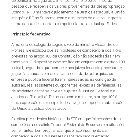
de penhora, na ação de alimentos, fora feito pelos filhos da
pessoa que receberia os valores provenientes da desapropriação.
Como o TRF-3 manteve o julgamento na Justiça estadual, a União
interpôs o RE ao Supremo, com o argumento de que seu ingresso
numa causa deslocaria a competência para a Justiça Federal.
Princípio federativo
A maioria do colegiado seguiu o voto do ministro Alexandre de
Moraes. Ele explicou que as hipóteses de competência dos TRFs
previstas no artigo 108 da Constituição não são fechadas nem
taxativas. O dispositivo deve ser lido em conjunto com o artigo 109,
inciso I, segundo o qual compete aos juízes federais processar e
julgar “as causas em que a União, entidade autárquica ou
empresa pública federal forem interessadas na condição de
autoras, rés, assistentes ou oponentes, exceto as de falência, as
de acidentes de trabalho e as sujeitas à Justiça Eleitoral e à
Justiça do Trabalho”. De acordo com o ministro, o artigo 109 é
uma expressão do princípio federativo, que impede a submissão
da União à Justiça dos estados.
Ele citou precedentes históricos do STF em que foi reconhecida a
competência do extinto Tribunal Federal de Recursos em situações
semelhantes. Lembrou, ainda, que o reconhecimento da
competência dos TRFs nesses casos tem sido orientação