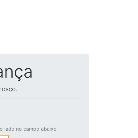
ança
nosco.
ao lado no campo abaixo