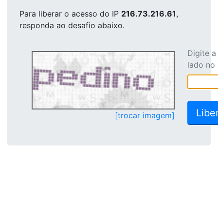
Para liberar o acesso
do IP
216.73.216.61
,
responda ao desafio abaixo.
Digite 
lado no
[trocar imagem]