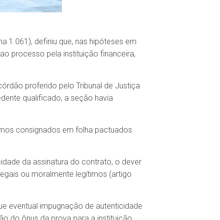
ma 1.061), definiu que, nas hipóteses em
o processo pela instituição financeira,
órdão proferido pelo Tribunal de Justiça
ente qualificado, a seção havia
stimos consignados em folha pactuados
cidade da assinatura do contrato, o dever
egais ou moralmente legítimos (artigo
ue eventual impugnação de autenticidade
ão do ônus da prova para a instituição