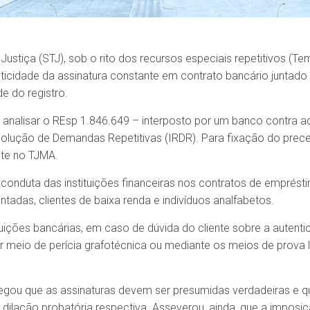
Justiça (STJ), sob o rito dos recursos especiais repetitivos (Te
icidade da assinatura constante em contrato bancário juntado a
e do registro.
 analisar o REsp 1.846.649 – interposto por um banco contra ac
lução de Demandas Repetitivas (IRDR). Para fixação do preced
te no TJMA.
 conduta das instituições financeiras nos contratos de empré
adas, clientes de baixa renda e indivíduos analfabetos.
tuições bancárias, em caso de dúvida do cliente sobre a autenti
 meio de perícia grafotécnica ou mediante os meios de prova l
legou que as assinaturas devem ser presumidas verdadeiras e q
dilação probatória respectiva. Asseverou, ainda, que a imposiç