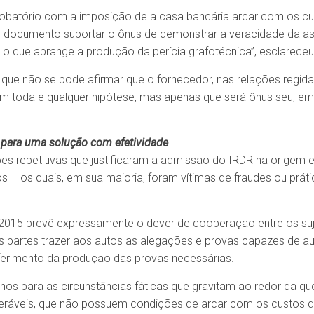
robatório com a imposição de a casa bancária arcar com os cu
o documento suportar o ônus de demonstrar a veracidade da as
o que abrange a produção da perícia grafotécnica”, esclareceu
 que não se pode afirmar que o fornecedor, nas relações regida
em toda e qualquer hipótese, mas apenas que será ônus seu, em
 para uma solução com efetividade
ções repetitivas que justificaram a admissão do IRDR na origem
s – os quais, em sua maioria, foram vítimas de fraudes ou práti
PC/2015 prevê expressamente o dever de cooperação entre os su
partes trazer aos autos as alegações e provas capazes de auxi
erimento da produção das provas necessárias.
hos para as circunstâncias fáticas que gravitam ao redor da qu
lneráveis, que não possuem condições de arcar com os custos 