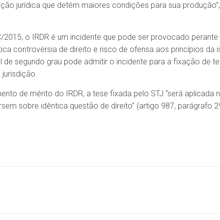
ação jurídica que detém maiores condições para sua produção”, 
C/2015, o IRDR é um incidente que pode ser provocado perante 
a controvérsia de direito e risco de ofensa aos princípios da i
l de segundo grau pode admitir o incidente para a fixação de te
jurisdição.
nto de mérito do IRDR, a tese fixada pelo STJ “será aplicada no
rsem sobre idêntica questão de direito” (artigo 987, parágrafo 2