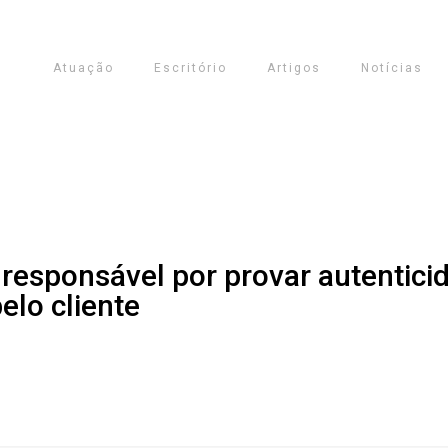
Atuação
Escritório
Artigos
Notícias
 é responsável por provar autentic
elo cliente