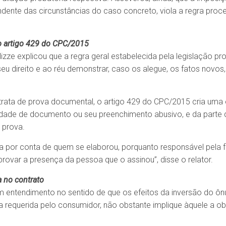
dente das circunstâncias do caso concreto, viola a regra proce
o artigo 429 do CPC/2015
izze explicou que a regra geral estabelecida pela legislação pr
eu direito e ao réu demonstrar, caso os alegue, os fatos novos,
 trata de prova documental, o artigo 429 do CPC/2015 cria uma
lsidade de documento ou seu preenchimento abusivo, e da part
 prova.
a por conta de quem se elaborou, porquanto responsável pela
rovar a presença da pessoa que o assinou”, disse o relator.
 no contrato
 entendimento no sentido de que os efeitos da inversão do ôn
va requerida pelo consumidor, não obstante implique àquele a 