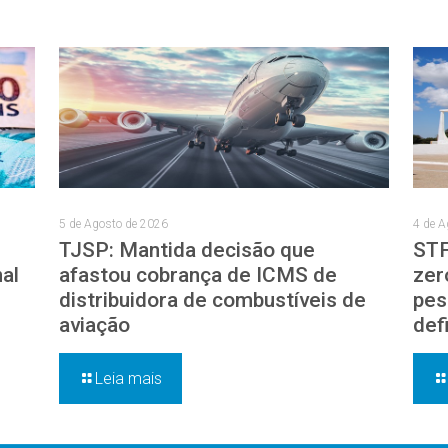
5 de Agosto de 2026
4 de A
TJSP: Mantida decisão que
STF
nal
afastou cobrança de ICMS de
zer
distribuidora de combustíveis de
pes
aviação
def
Leia mais