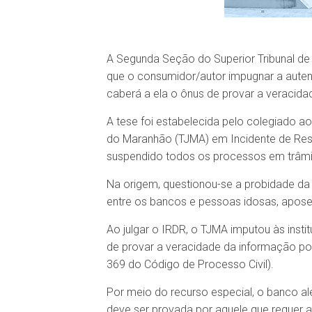
​A Segunda Seção do Superior Tribunal de 
que o consumidor/autor impugnar a autent
caberá a ela o ônus de provar a veracidad
A tese foi estabelecida pelo colegiado ao
do Maranhão (TJMA) em Incidente de Reso
suspendido todos os processos em trâmi
Na origem, questionou-se a probidade da
entre os bancos e pessoas idosas, aposent
Ao julgar o IRDR, o TJMA imputou às insti
de provar a veracidade da informação por
369 do Código de Processo Civil).
Por meio do recurso especial, o banco a
deve ser provada por aquele que requer a 