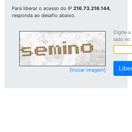
Para liberar o acesso
do IP
216.73.216.144
,
responda ao desafio abaixo.
Digite 
lado no
[trocar imagem]