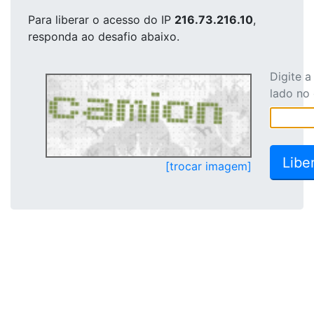
Para liberar o acesso
do IP
216.73.216.10
,
responda ao desafio abaixo.
Digite 
lado no
[trocar imagem]