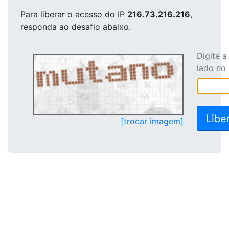
Para liberar o acesso
do IP
216.73.216.216
,
responda ao desafio abaixo.
Digite 
lado no
[trocar imagem]