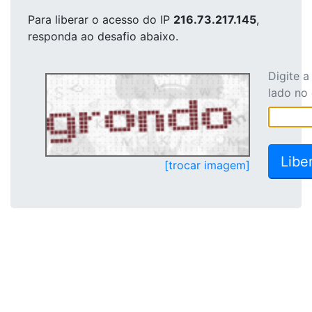
Para liberar o acesso
do IP
216.73.217.145
,
responda ao desafio abaixo.
Digite 
lado no
[trocar imagem]