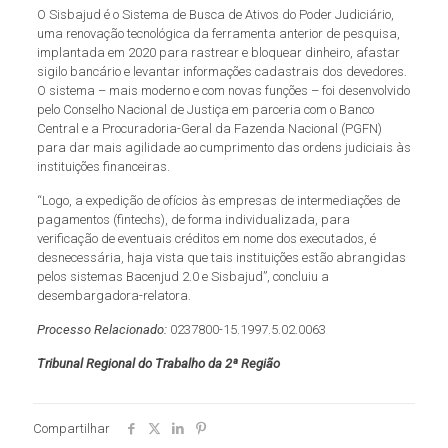
O Sisbajud é o Sistema de Busca de Ativos do Poder Judiciário,
uma renovação tecnológica da ferramenta anterior de pesquisa,
implantada em 2020 para rastrear e bloquear dinheiro, afastar
sigilo bancário e levantar informações cadastrais dos devedores.
O sistema – mais moderno e com novas funções – foi desenvolvido
pelo Conselho Nacional de Justiça em parceria com o Banco
Central e a Procuradoria-Geral da Fazenda Nacional (PGFN)
para dar mais agilidade ao cumprimento das ordens judiciais às
instituições financeiras.
“Logo, a expedição de ofícios às empresas de intermediações de
pagamentos (fintechs), de forma individualizada, para
verificação de eventuais créditos em nome dos executados, é
desnecessária, haja vista que tais instituições estão abrangidas
pelos sistemas Bacenjud 2.0 e Sisbajud”, concluiu a
desembargadora-relatora.
Processo Relacionado:
0237800-15.1997.5.02.0063
Tribunal Regional do Trabalho da 2ª Região
Compartilhar