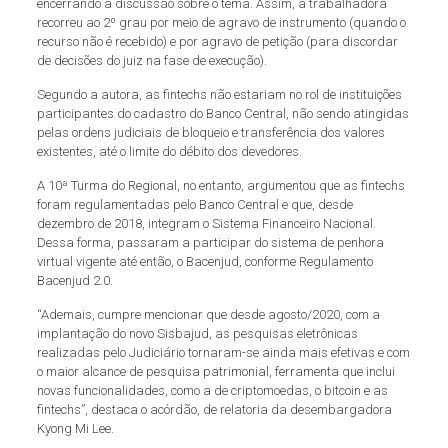
encerrando a discussão sobre o tema. Assim, a trabalhadora
recorreu ao 2º grau por meio de agravo de instrumento (quando o
recurso não é recebido) e por agravo de petição (para discordar
de decisões do juiz na fase de execução).
Segundo a autora, as fintechs não estariam no rol de instituições
participantes do cadastro do Banco Central, não sendo atingidas
pelas ordens judiciais de bloqueio e transferência dos valores
existentes, até o limite do débito dos devedores.
A 10ª Turma do Regional, no entanto, argumentou que as fintechs
foram regulamentadas pelo Banco Central e que, desde
dezembro de 2018, integram o Sistema Financeiro Nacional.
Dessa forma, passaram a participar do sistema de penhora
virtual vigente até então, o Bacenjud, conforme Regulamento
Bacenjud 2.0.
“Ademais, cumpre mencionar que desde agosto/2020, com a
implantação do novo Sisbajud, as pesquisas eletrônicas
realizadas pelo Judiciário tornaram-se ainda mais efetivas e com
o maior alcance de pesquisa patrimonial, ferramenta que inclui
novas funcionalidades, como a de criptomoedas, o bitcoin e as
fintechs”, destaca o acórdão, de relatoria da desembargadora
Kyong Mi Lee.