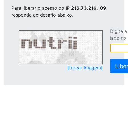
Para liberar o acesso
do IP
216.73.216.109
,
responda ao desafio abaixo.
Digite 
lado no
[trocar imagem]