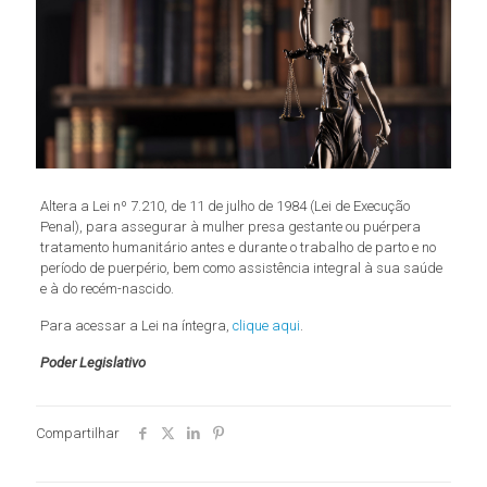
Altera a Lei nº 7.210, de 11 de julho de 1984 (Lei de Execução
Penal), para assegurar à mulher presa gestante ou puérpera
tratamento humanitário antes e durante o trabalho de parto e no
período de puerpério, bem como assistência integral à sua saúde
e à do recém-nascido.
Para acessar a Lei na íntegra,
clique aqui
.
Poder Legislativo
Compartilhar