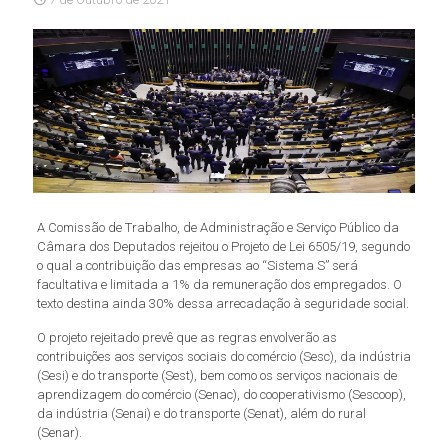
A Comissão de Trabalho, de Administração e Serviço Público da
Câmara dos Deputados rejeitou o Projeto de Lei 6505/19, segundo
o qual a contribuição das empresas ao “Sistema S” será
facultativa e limitada a 1% da remuneração dos empregados. O
texto destina ainda 30% dessa arrecadação à seguridade social.
O projeto rejeitado prevê que as regras envolverão as
contribuições aos serviços sociais do comércio (Sesc), da indústria
(Sesi) e do transporte (Sest), bem como os serviços nacionais de
aprendizagem do comércio (Senac), do cooperativismo (Sescoop),
da indústria (Senai) e do transporte (Senat), além do rural
(Senar).