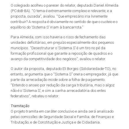
O colegiado acolheu o parecer do relator, deputado Daniel Almeida
(PCdoB-BA). “O tema é extremamente complexo e relevante, e a
proposta, ousada”, avaliou. “Que empresário iria livremente
contribuir? A resposta é obviamente no sentido de que o custeio e o
equilíbrio do ‘Sistema S’ iriam à bancarrota.”
Para Almeida, com isso haveria o risco de fechamento das
unidades deficitárias, em prejuízo especialmente dos pequenos
municípios. “Desestruturar o ‘Sistema S’ é um tiro no pé da
formação profissional que garante a reposição de quadros e o
avanço da competitividade dos negócios”, avaliou o relator.
O autor da proposta, deputado Eli Borges (Solidariedade-TO), no
entanto, argumenta que o “Sistema S” onera o empregador, já que
parte da arrecadação incide sobre a folha de pagamento.
“Entendo o anseio por redução da carga tributária, mas o algoz
não é o ‘Sistema S’, e sim a sanha arrecadatória dos entes
federativos”, rebateu o relator.
Tramitação
O projeto tramita em caráter conclusivo e ainda será analisado
pelas comissões de Seguridade Social e Família; de Finanças e
Tributação; e de Constituição e Justiça e de Cidadania.