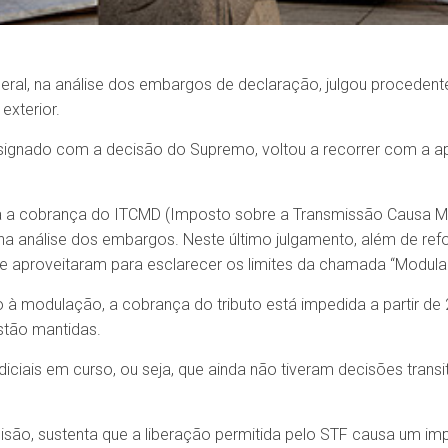
ral, na análise dos embargos de declaração, julgou procedent
exterior.
resignado com a decisão do Supremo, voltou a recorrer com a 
a a cobrança do ITCMD (Imposto sobre a Transmissão Causa Mo
na análise dos embargos. Neste último julgamento, além de re
te aproveitaram para esclarecer os limites da chamada “Modula
à modulação, a cobrança do tributo está impedida a partir de 2
stão mantidas.
iciais em curso, ou seja, que ainda não tiveram decisões trans
ão, sustenta que a liberação permitida pelo STF causa um impa