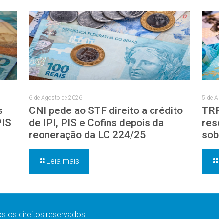
6 de Agosto de 2026
5 de A
s
CNI pede ao STF direito a crédito
TRF
PIS
de IPI, PIS e Cofins depois da
res
reoneração da LC 224/25
sob
Leia mais
 os direitos reservados |
Política de Privacidade