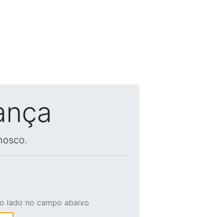
ança
nosco.
ao lado no campo abaixo