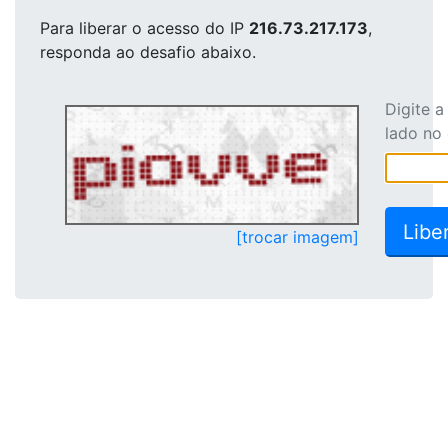
Para liberar o acesso
do IP
216.73.217.173
,
responda ao desafio abaixo.
Digite 
lado no
[trocar imagem]