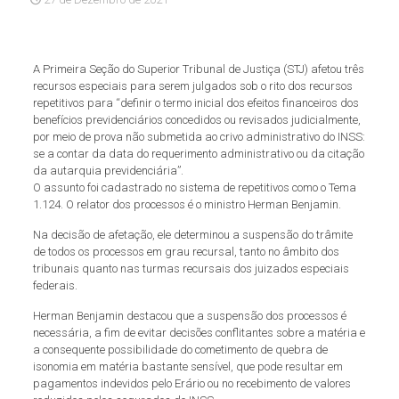
A Primeira Seção do Superior Tribunal de Justiça (STJ) afetou três
recursos especiais para serem julgados sob o rito dos recursos
repetitivos para “definir o termo inicial dos efeitos financeiros dos
benefícios previdenciários concedidos ou revisados judicialmente,
por meio de prova não submetida ao crivo administrativo do INSS:
se a contar da data do requerimento administrativo ou da citação
da autarquia previdenciária”.
O assunto foi cadastrado no sistema de repetitivos como o Tema
1.124. O relator dos processos é o ministro Herman Benjamin.
Na decisão de afetação, ele determinou a suspensão do trâmite
de todos os processos em grau recursal, tanto no âmbito dos
tribunais quanto nas turmas recursais dos juizados especiais
federais.
Herman Benjamin destacou que a suspensão dos processos é
necessária, a fim de evitar decisões conflitantes sobre a matéria e
a consequente possibilidade do cometimento de quebra de
isonomia em matéria bastante sensível, que pode resultar em
pagamentos indevidos pelo Erário ou no recebimento de valores