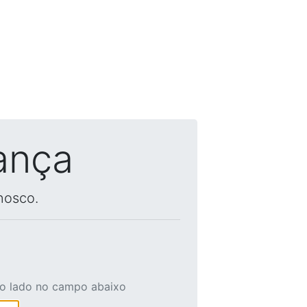
ança
nosco.
ao lado no campo abaixo