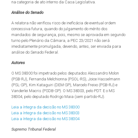
na categoria de ato interno da Casa Legislativa.
Análise do Senado
A relatora não verificou risco de ineficácia de eventual ordem
concessiva futura, quando do julgamento do mérito dos
mandados de segurança, pois, mesmo se aprovada em segundo
turno pelo Plenário da Câmara, a PEC 23/2021 não será
imediatamente promulgada, devendo, antes, ser enviada para
análise do Senado Federal.
Autores
O MS 38300 foi impetrado pelos deputados Alessandro Molon
(PSB-RJ), Fernanda Melchionna (PSOL-RS), Joice Hasselmann
(PSL-SP), Kim Kataguiri (DEM-SP), Marcelo Freixo (PSB-RJ) e
Vanderlei Macris (PSDB-SP). O MS 38303, pelo PDT. E o MS
38304, pelo deputado Rodrigo Maia (sem partido-RJ).
Leia a íntegra da decisão no MS 38300
Leia a íntegra da decisão no MS 38303
Leia a íntegra da decisão no MS 38304
Supremo Tribunal Federal