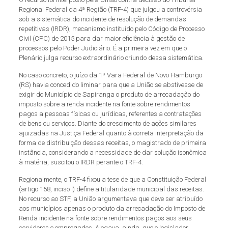
Regional Federal da 4ª Região (TRF-4) que julgou a controvérsia
sob a sistemática do incidente de resolução de demandas
repetitivas (IRDR), mecanismo instituído pelo Código de Processo
Civil (CPC) de 2015 para dar maior eficiência à gestão de
processos pelo Poder Judiciário. É a primeira vez em que o
Plenário julga recurso extraordinário oriundo dessa sistemática.
No caso concreto, o juízo da 1ª Vara Federal de Novo Hamburgo
(RS) havia concedido liminar para que a União se abstivesse de
exigir do Município de Sapiranga o produto de arrecadação do
imposto sobre a renda incidente na fonte sobre rendimentos
pagos a pessoas físicas ou jurídicas, referentes a contratações
de bens ou serviços. Diante do crescimento de ações similares
ajuizadas na Justiça Federal quanto à correta interpretação da
forma de distribuição dessas receitas, o magistrado de primeira
instância, considerando a necessidade de dar solução isonômica
à matéria, suscitou o IRDR perante o TRF-4.
Regionalmente, o TRF-4 fixou a tese de que a Constituição Federal
(artigo 158, inciso I) define a titularidade municipal das receitas.
No recurso ao STF, a União argumentava que deve ser atribuído
aos municípios apenas o produto da arrecadação do Imposto de
Renda incidente na fonte sobre rendimentos pagos aos seus
servidores e empregados. Alegava, ainda, que o legislador