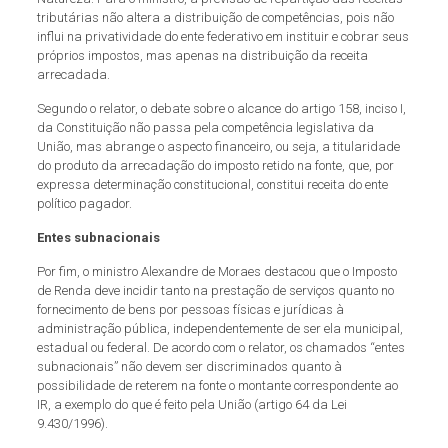
tributárias não altera a distribuição de competências, pois não
influi na privatividade do ente federativo em instituir e cobrar seus
próprios impostos, mas apenas na distribuição da receita
arrecadada.
Segundo o relator, o debate sobre o alcance do artigo 158, inciso I,
da Constituição não passa pela competência legislativa da
União, mas abrange o aspecto financeiro, ou seja, a titularidade
do produto da arrecadação do imposto retido na fonte, que, por
expressa determinação constitucional, constitui receita do ente
político pagador.
Entes subnacionais
Por fim, o ministro Alexandre de Moraes destacou que o Imposto
de Renda deve incidir tanto na prestação de serviços quanto no
fornecimento de bens por pessoas físicas e jurídicas à
administração pública, independentemente de ser ela municipal,
estadual ou federal. De acordo com o relator, os chamados “entes
subnacionais” não devem ser discriminados quanto à
possibilidade de reterem na fonte o montante correspondente ao
IR, a exemplo do que é feito pela União (artigo 64 da Lei
9.430/1996).