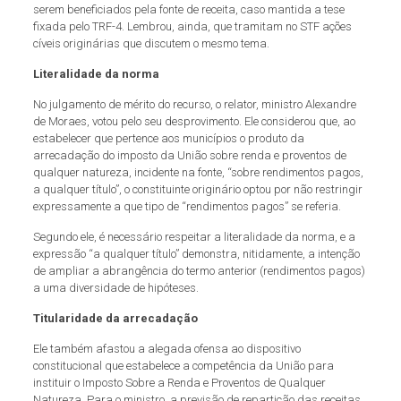
serem beneficiados pela fonte de receita, caso mantida a tese
fixada pelo TRF-4. Lembrou, ainda, que tramitam no STF ações
cíveis originárias que discutem o mesmo tema.
Literalidade da norma
No julgamento de mérito do recurso, o relator, ministro Alexandre
de Moraes, votou pelo seu desprovimento. Ele considerou que, ao
estabelecer que pertence aos municípios o produto da
arrecadação do imposto da União sobre renda e proventos de
qualquer natureza, incidente na fonte, “sobre rendimentos pagos,
a qualquer título”, o constituinte originário optou por não restringir
expressamente a que tipo de “rendimentos pagos” se referia.
Segundo ele, é necessário respeitar a literalidade da norma, e a
expressão “a qualquer título” demonstra, nitidamente, a intenção
de ampliar a abrangência do termo anterior (rendimentos pagos)
a uma diversidade de hipóteses.
Titularidade da arrecadação
Ele também afastou a alegada ofensa ao dispositivo
constitucional que estabelece a competência da União para
instituir o Imposto Sobre a Renda e Proventos de Qualquer
Natureza. Para o ministro, a previsão de repartição das receitas