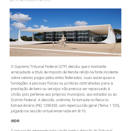
O Supremo Tribunal Federal (STF) decidiu que o montante
arrecadado a título de Imposto de Renda retido na fonte incidente
sobre valores pagos pelos entes federados, suas autarquias e
fundações a pessoas físicas ou jurídicas contratadas para a
prestação de bens ou serviços não precisa ser repassado à
União, pois pertence aos próprios municípios, aos estados ou ao
Distrito Federal. A decisão, unânime, foi tomada no Recurso
Extraordinário (RE) 1293453, com repercussão geral (Tema 1.130),
julgado na sessão virtual encerrada em 8/10.
IRDR
O recurso foi interposto pela União contra decisão do Tribunal