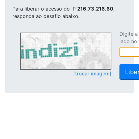
Para liberar o acesso
do IP
216.73.216.60
,
responda ao desafio abaixo.
Digite 
lado no
[trocar imagem]