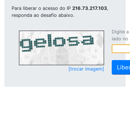
Para liberar o acesso
do IP
216.73.217.103
,
responda ao desafio abaixo.
Digite 
lado no
[trocar imagem]