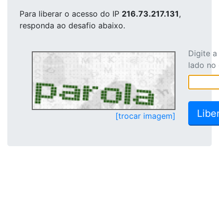
Para liberar o acesso
do IP
216.73.217.131
,
responda ao desafio abaixo.
Digite 
lado no
[trocar imagem]