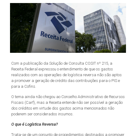
Com a publicação da Solução de Consulta COSIT nº 215, a
Receita Federal expressou o entendimento de que os gastos
realizados com as operações de logística reversa não são aptos
a promover a geração de crédito das contribuições para o PIS e
para a Cofins.
O tema ainda não chegou ao Conselho Administrativo de Recursos
Fiscais (Carf), mas a Receita entende não ser possível a geração
dos créditos em virtude dos gastos acima mencionados não
poderem ser considerados insumos.
O que é Logística Reversa?
Trata-se de um conjunto de procedimentos destinados a promover