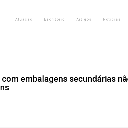
Atuação
Escritório
Artigos
Notícias
s com embalagens secundárias nã
ins