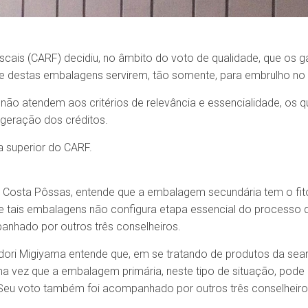
iscais (CARF) decidiu, no âmbito do voto de qualidade, que o
de destas embalagens servirem, tão somente, para embrulho no
ão atendem aos critérios de relevância e essencialidade, os qu
geração dos créditos.
a superior do CARF.
a Costa Pôssas, entende que a embalagem secundária tem o fito 
 de tais embalagens não configura etapa essencial do processo
anhado por outros três conselheiros.
Midori Migiyama entende que, em se tratando de produtos da sea
 uma vez que a embalagem primária, neste tipo de situação, pod
Seu voto também foi acompanhado por outros três conselheiro