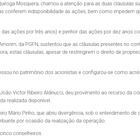
 Quiroga Mosquera, chamou a atenção para as duas cláusulas su
las conferem indisponibilidade às ações, bem como impedem qu
a das ações por três anos) e penhor das ações por dez anos co
Amorim, da PGFN, sustentou que as cláusulas presentes no contr
a, estas cláusulas, apesar de restringirem o direito de propri
essou no patrimônio dos acionistas e configurou-se como acrésc
João Victor Ribeiro Aldinucci, deu provimento ao recurso da co
da realizada disponível.
iro Mário Pinho, que abriu divergência, sob o entendimento de 
ribuinte por ocasião da realização da operação.
cinco conselheiros.