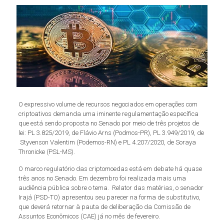
O expressivo volume de recursos negociados em operações com
criptoativos demanda uma iminente regulamentação específica
que está sendo proposta no Senado por meio de três projetos de
lei: PL 3.825/2019, de Flávio Arns (Podmos-PR), PL 3.949/2019, de
Styvenson Valentim (Podemos-RN) e PL 4.207/2020, de Soraya
Thronicke (PSL-MS).
O marco regulatório das criptomoedas está em debate há quase
três anos no Senado. Em dezembro foi realizada mais uma
audiência pública sobre o tema. Relator das matérias, o senador
Irajá (PSD-TO) apresentou seu parecer na forma de substitutivo,
que deverá retornar à pauta de deliberação da Comissão de
Assuntos Econômicos (CAE) já no mês de fevereiro.