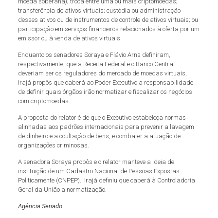
moeda soberana); troca entre uma ou mais criptomoedas;
transferência de ativos virtuais; custódia ou administração
desses ativos ou de instrumentos de controle de ativos virtuais; ou
participação em serviços financeiros relacionados à oferta por um
emissor ou à venda de ativos virtuais.
Enquanto os senadores Soraya e Flávio Arns definiram,
respectivamente, que a Receita Federal e o Banco Central
deveriam ser os reguladores do mercado de moedas virtuais,
Irajá propôs que caberá ao Poder Executivo a responsabilidade
de definir quais órgãos irão normatizar e fiscalizar os negócios
com criptomoedas.
A proposta do relator é de que o Executivo estabeleça normas
alinhadas aos padrões internacionais para prevenir a lavagem
de dinheiro e a ocultação de bens, e combater a atuação de
organizações criminosas.
A senadora Soraya propôs e o relator manteve a ideia de
instituição de um Cadastro Nacional de Pessoas Expostas
Politicamente (CNPEP). Irajá definiu que caberá à Controladoria
Geral da União a normatização.
Agência Senado