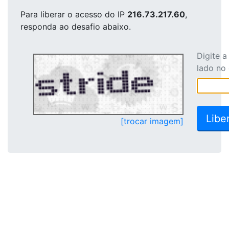
Para liberar o acesso
do IP
216.73.217.60
,
responda ao desafio abaixo.
Digite 
lado no
[trocar imagem]