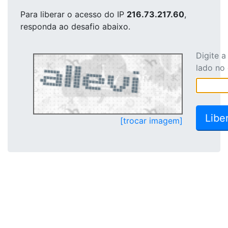
Para liberar o acesso
do IP
216.73.217.60
,
responda ao desafio abaixo.
Digite 
lado no
[trocar imagem]