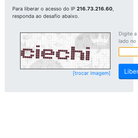
Para liberar o acesso
do IP
216.73.216.60
,
responda ao desafio abaixo.
Digite 
lado no
[trocar imagem]